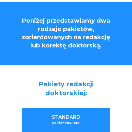
Poniżej przedstawiamy dwa
rodzaje pakietów,
zorientowanych na redakcję
lub korektę doktorską.
Pakiety redakcji
doktorskiej:
STANDARD
pakiet zawiera: