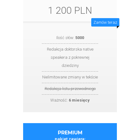
1 200 PLN
Zamów teraz
Ilość słów:
5000
Redakcja doktorska native
speakera z pokrewnej
dziedziny
Nielimitowane zmiany w tekście
Redakcja listu przewodniego
Ważność:
6 miesięcy
PREMIUM
pakiet zawiera: