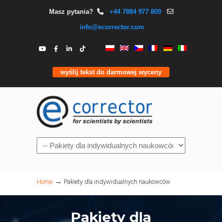
Masz pytania?
+44 7884 977 809
info@ecorrector.com
wyślij tekst do darmowej wyceny
Navigation
→
Home
Pakiety dla indywidualnych naukowców
Pakiety dla