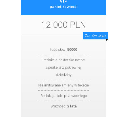
VIP
pakiet zawiera:
12 000 PLN
Zamów teraz
Ilość słów:
50000
Redakcja doktorska native
speakera z pokrewnej
dziedziny
Nielimitowane zmiany w tekście
Redakcja listu przewodniego
Ważność:
2 lata