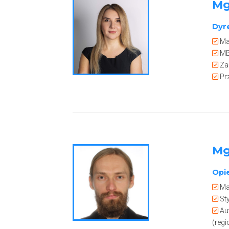
Mg
Dyr
Mag
MBA
Zał
Pr
Mg
Opi
Mag
St
Aut
(regi