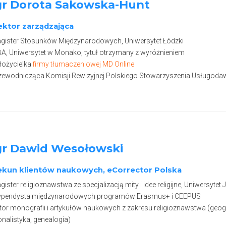
r Dorota Sakowska-Hunt
ektor zarządzająca
ister Stosunków Międzynarodowych, Uniwersytet Łódzki
, Uniwersytet w Monako, tytuł otrzymany z wyróżnieniem
ożycielka
firmy tłumaczeniowej MD Online
zewodnicząca Komisji Rewizyjnej Polskiego Stowarzyszenia Usługo
r Dawid Wesołowski
ekun klientów naukowych, eCorrector Polska
ister religioznawstwa ze specjalizacją mity i idee religijne, Uniwersytet 
ypendysta międzynarodowych programów Erasmus+ i CEEPUS
or monografii i artykułów naukowych z zakresu religioznawstwa (geografia
onalistyka, genealogia)