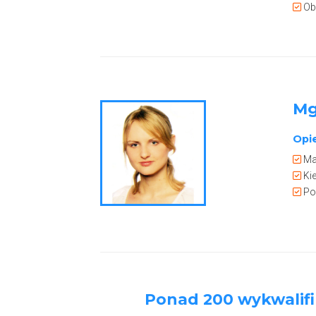
Obe
Mg
Opi
Mag
Kie
Pos
Ponad 200 wykwalifi