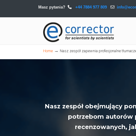
Masz pytania?
+44 7884 977 809
info@ecor
Navigation
→
Home
Nasz zespół zapewnia profesjonalne tłumacz
Nasz zespół obejmujący po
potrzebom autorów 
recenzowanych, ja