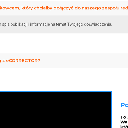
ukowcem, który chciałby dołączyć do naszego zespołu re
m spis publikacji i informacje na temat Twojego doświadczenia.
cą z eCORRECTOR?
Po
To 
Wam
któ