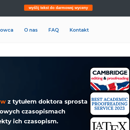
wyślij tekst do darmowej wyceny
ukowca
O nas
FAQ
Kontakt
ców
z tytułem doktora sprosta
dowych czasopismach
kty ich czasopism.