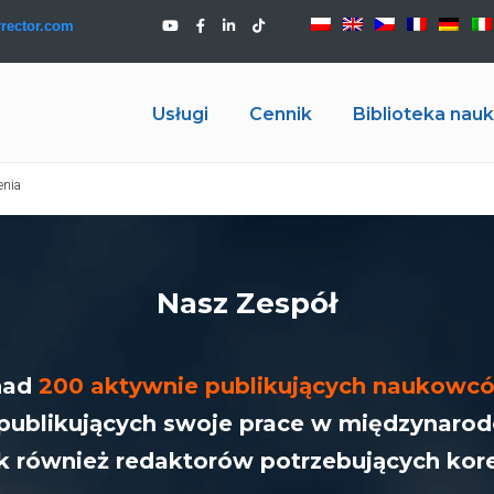
rector.com
Usługi
Cennik
Biblioteka na
enia
Nasz Zespół
nad
200 aktywnie publikujących naukow
publikujących swoje prace w międzynaro
k również redaktorów potrzebujących kore