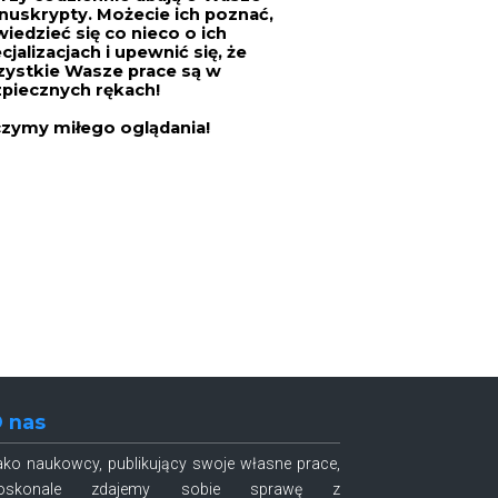
uskrypty. Możecie ich poznać,
iedzieć się co nieco o ich
cjalizacjach i upewnić się, że
ystkie Wasze prace są w
piecznych rękach!
zymy miłego oglądania!
 nas
ako naukowcy, publikujący swoje własne prace,
oskonale zdajemy sobie sprawę z