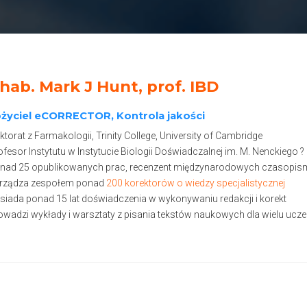
 hab. Mark J Hunt, prof. IBD
ożyciel eCORRECTOR, Kontrola jakości
torat z Farmakologii, Trinity College, University of Cambridge
fesor Instytutu w Instytucie Biologii Doświadczalnej im. M. Nenckiego
nad 25 opublikowanych prac, recenzent międzynarodowych czasopis
rządza zespołem ponad
200 korektorów o wiedzy specjalistycznej
iada ponad 15 lat doświadczenia w wykonywaniu redakcji i korekt
wadzi wykłady i warsztaty z pisania tekstów naukowych dla wielu uczelni