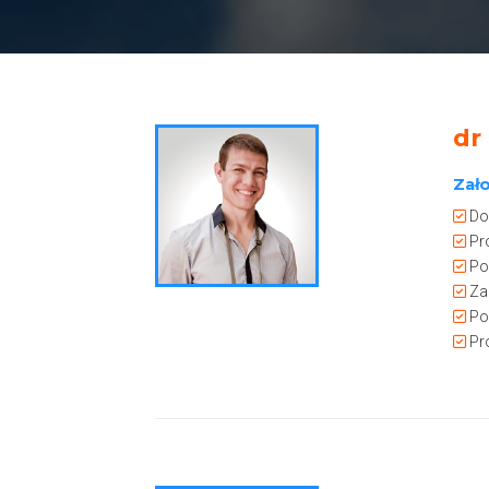
dr
Zał
Dok
Pro
Po
Za
Pos
Pro