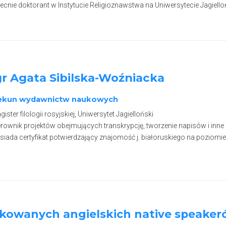
cnie doktorant w Instytucie Religioznawstwa na Uniwersytecie Jagiell
r Agata Sibilska-Woźniacka
ekun wydawnictw naukowych
ister filologii rosyjskiej, Uniwersytet Jagielloński
rownik projektów obejmujących transkrypcję, tworzenie napisów i inne
iada certyfikat potwierdzający znajomość j. białoruskiego na poziomie
kowanych angielskich native speaker