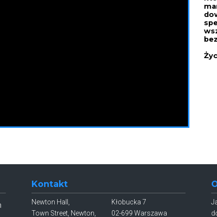
man
dow
spe
wsz
bez
Życ
Kontakt
O
Newton Hall,
Kłobucka 7
J
h
Town Street, Newton,
02-699 Warszawa
d