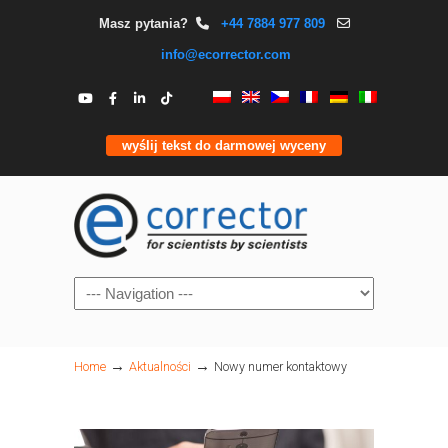
Masz pytania?
+44 7884 977 809
info@ecorrector.com
wyślij tekst do darmowej wyceny
Navigation
→
→
Home
Aktualności
Nowy numer kontaktowy