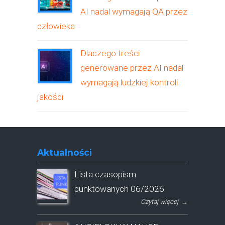
AI nadal wymagają QA przez
człowieka
Dlaczego treści
generowane przez AI nadal
wymagają ludzkiej kontroli
jakości
Aktualności
Lista czasopism
punktowanych 06/2026
Czytaj więcej
→