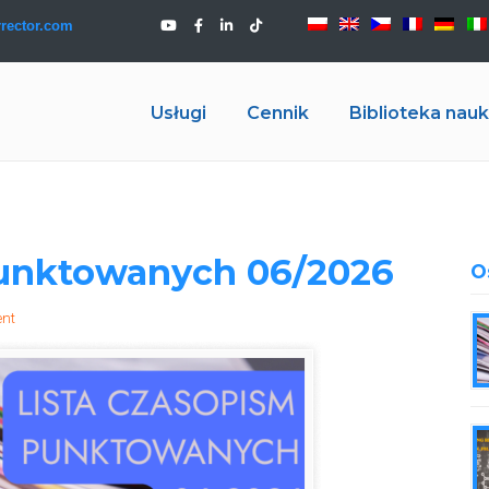
rector.com
Usługi
Cennik
Biblioteka na
punktowanych 06/2026
O
ent