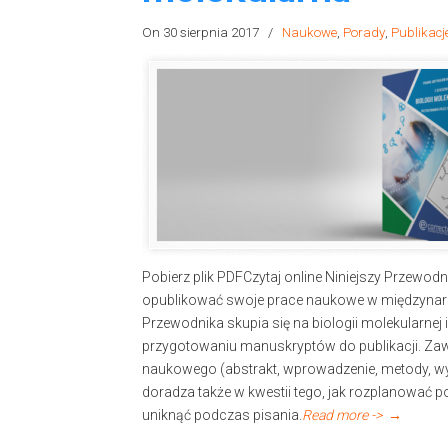
On 30 sierpnia 2017
/
Naukowe
,
Porady
,
Publikacj
Pobierz plik PDFCzytaj online Niniejszy Przewod
opublikować swoje prace naukowe w międzyna
Przewodnika skupia się na biologii molekularnej
przygotowaniu manuskryptów do publikacji. Zaw
naukowego (abstrakt, wprowadzenie, metody, wy
doradza także w kwestii tego, jak rozplanować 
uniknąć podczas pisania.
Read more ->
→