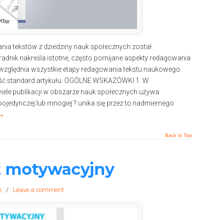
nia tekstów z dziedziny nauk społecznych został
radnik nakreśla istotne, często pomijane aspekty redagowania
uwzględnia wszystkie etapy redagowania tekstu naukowego.
eść standard artykułu. OGÓLNE WSKAZÓWKI 1. W
wiele publikacji w obszarze nauk społecznych używa
pojedynczej lub mnogiej ? unika się przez to nadmiernego
→
Back to Top
st motywacyjny
e
/
Leave a comment