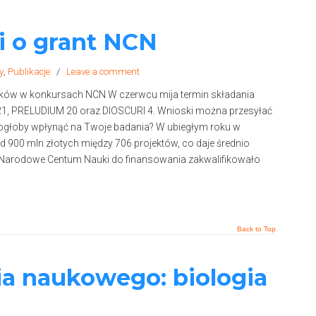
i o grant NCN
y
,
Publikacje
/
Leave a comment
ków w konkursach NCN W czerwcu mija termin składania
, PRELUDIUM 20 oraz DIOSCURI 4. Wnioski można przesyłać
mogłoby wpłynąć na Twoje badania? W ubiegłym roku w
0 mln złotych między 706 projektów, co daje średnio
ej Narodowe Centum Nauki do finansowania zakwalifikowało
Back to Top
ia naukowego: biologia