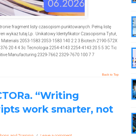
onie fragment listy czasopism punktowanych. Pełną listę
ełen wykaz tutaj Lp. Unikatowy Identyfikator Czasopisma Tytuł,
Materials 2053-1583 2053-1583 140 2 2 3 Biotech 2190-572X
76 20 4 4 3c Tecnologia 2254-4143 2254-4143 20 5 5 3C Tic
itive Manufacturing 2329-7662 2329-7670 100 7 7
Back to Top
TORa. “Writing
ipts work smarter, not
hops and Training
/
Leave a comment