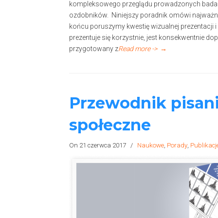
kompleksowego przeglądu prowadzonych badań w
ozdobników. Niniejszy poradnik omówi najważniejs
końcu poruszymy kwestię wizualnej prezentacji i
prezentuje się korzystnie, jest konsekwentnie d
przygotowany z
Read more ->
→
Przewodnik pisan
społeczne
On 21 czerwca 2017
/
Naukowe
,
Porady
,
Publikacj