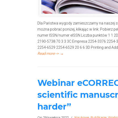
Dla Państwa wygody zamieszczamy na naszej str
można pobrać poniżej, klikając w link: Pobierz p
numer ISSN/numer eISSN Liczba punktów 1 1 2D 
2190-5738 70 3 3 3C Empresa 2254-3376 2254-33
2254-6529 2254-6529 20 6 6 3D Printing and Add
Read more ->
→
Webinar eCORREC
scientific manuscr
harder”
On 29 kwietnia 2022
/
Naukowe
,
Publikacje
,
Works