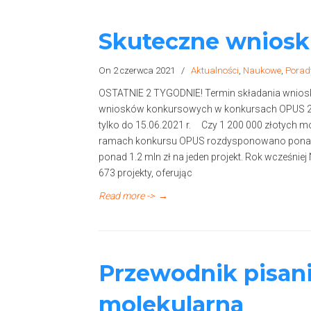
Skuteczne wniosk
On 2 czerwca 2021
/
Aktualności
,
Naukowe
,
Porad
OSTATNIE 2 TYGODNIE! Termin składania wnios
wniosków konkursowych w konkursach OPUS 21
tylko do 15.06.2021 r. Czy 1 200 000 złotych 
ramach konkursu OPUS rozdysponowano ponad 90
ponad 1.2 mln zł na jeden projekt. Rok wcześni
673 projekty, oferując
Read more ->
→
Przewodnik pisan
molekularna