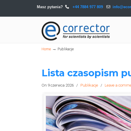
Masz pytania?
+44 7884 977 809
info@ecor
Navigation
→
Home
Publikacje
Lista czasopism 
On 9 czerwca 2026
/
Publikacje
/
Leave a comm