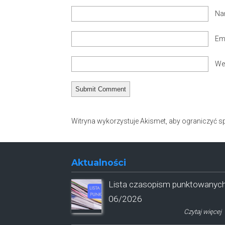
N
Ema
We
Witryna wykorzystuje Akismet, aby ograniczyć 
Aktualności
Lista czasopism punktowanyc
06/2026
Czytaj więcej