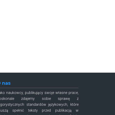
 nas
ako naukowcy, publikujący swoje własne prace,
oskonale zdajemy sobie sprawę z
ygorystycznych standardów językowych, które
uszą spełnić teksty przed publikacją w