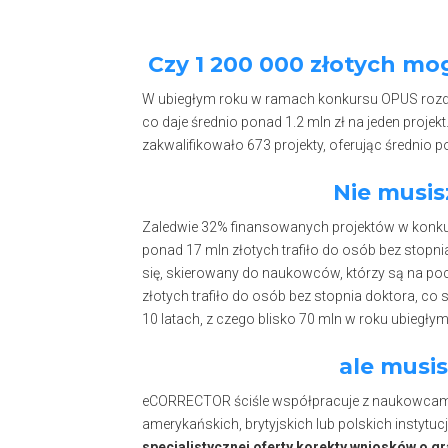
Czy 1 200 000 złotych mo
W ubiegłym roku w ramach konkursu OPUS rozd
co daje średnio ponad 1.2 mln zł na jeden proj
zakwalifikowało 673 projekty, oferując średnio po
Nie musis
Zaledwie 32% finansowanych projektów w konkur
ponad 17 mln złotych trafiło do osób bez stopni
się, skierowany do naukowców, którzy są na po
złotych trafiło do osób bez stopnia doktora, 
10 latach, z czego blisko 70 mln w roku ubiegły
ale musi
eCORRECTOR ściśle współpracuje z naukowcami,
amerykańskich, brytyjskich lub polskich instyt
specjalistycznej oferty korekty wniosków o gr