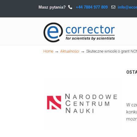
Masz pytania?
+44 7884 977 809
info@ecor
Navigation
→
→
Home
Aktualności
Skuteczne wnioski o grant NC
OSTA
W cz
konk
można