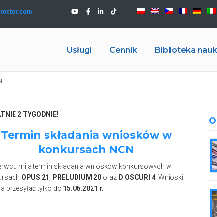
rector.com
Usługi
Cennik
Biblioteka na
N
TNIE 2 TYGODNIE!
O
Termin składania wniosków w
konkursach NCN
erwcu mija termin składania wniosków konkursowych w
ursach
OPUS 21
,
PRELUDIUM 20
oraz
DIOSCURI 4
. Wnioski
 przesyłać tylko do
15.06.2021 r.