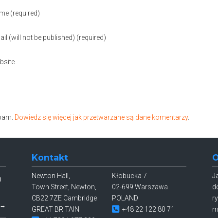
ame
(required)
il (will not be published)
(required)
bsite
spam.
Dowiedz się więcej jak przetwarzane są dane komentarzy
.
Kontakt
O
Newton Hall,
Kłobucka 7
J
h
Town Street, Newton,
02-699 Warszawa
d
CB22 7ZE Cambridge
POLAND
r
→
GREAT BRITAIN
+48 22 122 80 71
m