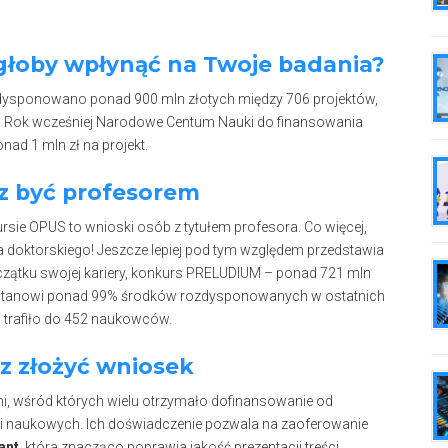
głoby wpłynąć na Twoje badania?
ysponowano ponad 900 mln złotych między 706 projektów,
ekt. Rok wcześniej Narodowe Centum Nauki do finansowania
nad 1 mln zł na projekt.
z być profesorem
sie OPUS to wnioski osób z tytułem profesora. Co więcej,
a doktorskiego! Jeszcze lepiej pod tym względem przedstawia
czątku swojej kariery, konkurs PRELUDIUM – ponad 721 mln
co stanowi ponad 99% środków rozdysponowanych w ostatnich
m trafiło do 452 naukowców.
sz złożyć wniosek
 wśród których wielu otrzymało dofinansowanie od
ucji naukowych. Ich doświadczenie pozwala na zaoferowanie
ant
, która znacząco poprawia jakość prezentacji treści